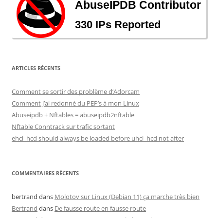
ARTICLES RÉCENTS
Comment se sortir des problème d’Adorcam
Comment j’ai redonné du PEP’s à mon Linux
Abuseipdb + Nftables = abuseipdb2nftable
Nftable Conntrack sur trafic sortant
ehci_hcd should always be loaded before uhci_hcd not after
COMMENTAIRES RÉCENTS
bertrand
dans
Molotov sur Linux (Debian 11) ça marche très bien
Bertrand
dans
De fausse route en fausse route