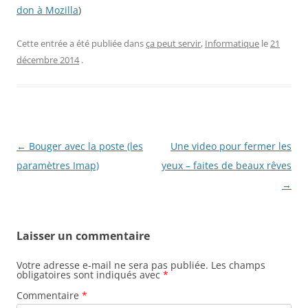
don à Mozilla
)
Cette entrée a été publiée dans
ça peut servir
,
Informatique
le
21
décembre 2014
.
Navigation
←
Bouger avec la poste (les
Une video pour fermer les
des
paramètres Imap)
yeux – faites de beaux rêves
articles
→
Laisser un commentaire
Votre adresse e-mail ne sera pas publiée.
Les champs
obligatoires sont indiqués avec
*
Commentaire
*