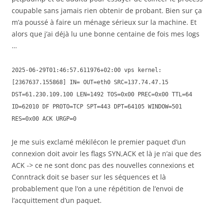
coupable sans jamais rien obtenir de probant. Bien sur ça
m’a poussé à faire un ménage sérieux sur la machine. Et
alors que j’ai déjà lu une bonne centaine de fois mes logs
…
2025-06-29T01:46:57.611976+02:00 vps kernel:
[2367637.155868] IN= OUT=eth0 SRC=137.74.47.15
DST=61.230.109.100 LEN=1492 TOS=0x00 PREC=0x00 TTL=64
ID=62010 DF PROTO=TCP SPT=443 DPT=64105 WINDOW=501
RES=0x00 ACK URGP=0
Je me suis exclamé mékilécon le premier paquet d’un
connexion doit avoir les flags SYN,ACK et là je n’ai que des
ACK -> ce ne sont donc pas des nouvelles connexions et
Conntrack doit se baser sur les séquences et là
probablement que l’on a une répétition de l’envoi de
l’acquittement d’un paquet.