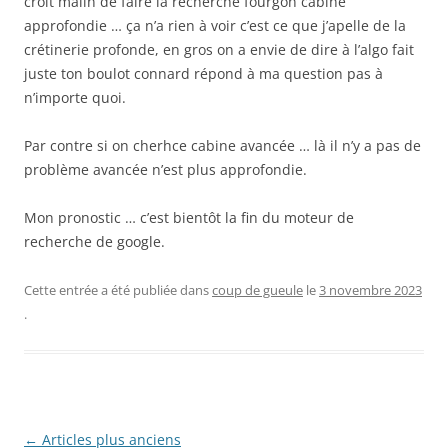
croit malin de faire la recherche fourgon cabine
approfondie … ça n’a rien à voir c’est ce que j’apelle de la
crétinerie profonde, en gros on a envie de dire à l’algo fait
juste ton boulot connard répond à ma question pas à
n’importe quoi.
Par contre si on cherhce cabine avancée … là il n’y a pas de
problème avancée n’est plus approfondie.
Mon pronostic … c’est bientôt la fin du moteur de
recherche de google.
Cette entrée a été publiée dans
coup de gueule
le
3 novembre 2023
.
Navigation
←
Articles plus anciens