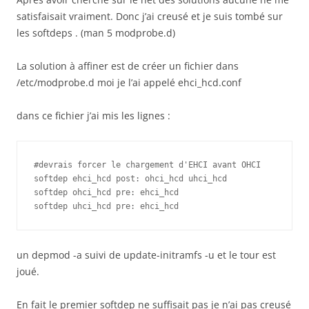
satisfaisait vraiment. Donc j’ai creusé et je suis tombé sur
les softdeps . (man 5 modprobe.d)
La solution à affiner est de créer un fichier dans
/etc/modprobe.d moi je l’ai appelé ehci_hcd.conf
dans ce fichier j’ai mis les lignes :
#devrais forcer le chargement d'EHCI avant OHCI 

softdep ehci_hcd post: ohci_hcd uhci_hcd

softdep ohci_hcd pre: ehci_hcd

softdep uhci_hcd pre: ehci_hcd
un depmod -a suivi de update-initramfs -u et le tour est
joué.
En fait le premier softdep ne suffisait pas je n’ai pas creusé