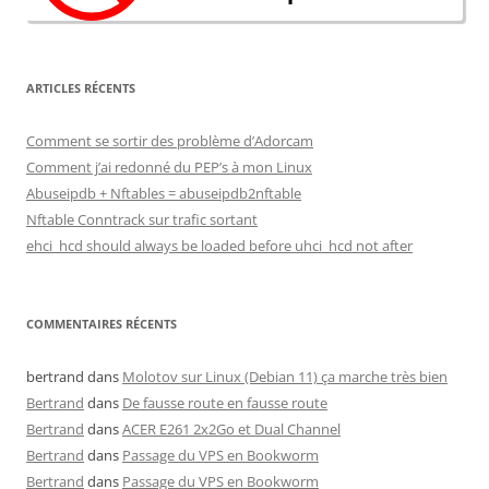
ARTICLES RÉCENTS
Comment se sortir des problème d’Adorcam
Comment j’ai redonné du PEP’s à mon Linux
Abuseipdb + Nftables = abuseipdb2nftable
Nftable Conntrack sur trafic sortant
ehci_hcd should always be loaded before uhci_hcd not after
COMMENTAIRES RÉCENTS
bertrand
dans
Molotov sur Linux (Debian 11) ça marche très bien
Bertrand
dans
De fausse route en fausse route
Bertrand
dans
ACER E261 2x2Go et Dual Channel
Bertrand
dans
Passage du VPS en Bookworm
Bertrand
dans
Passage du VPS en Bookworm