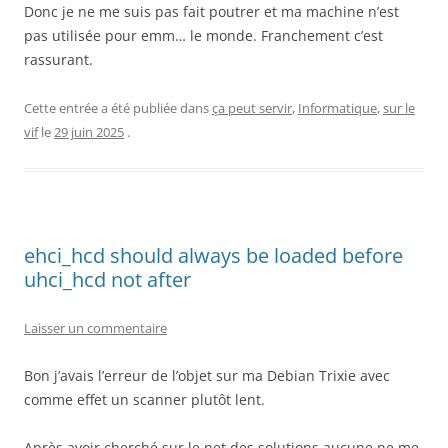
Donc je ne me suis pas fait poutrer et ma machine n’est
pas utilisée pour emm… le monde. Franchement c’est
rassurant.
Cette entrée a été publiée dans
ça peut servir
,
Informatique
,
sur le
vif
le
29 juin 2025
.
ehci_hcd should always be loaded before
uhci_hcd not after
Laisser un commentaire
Bon j’avais l’erreur de l’objet sur ma Debian Trixie avec
comme effet un scanner plutôt lent.
Après avoir cherché sur le net des solutions aucune ne me