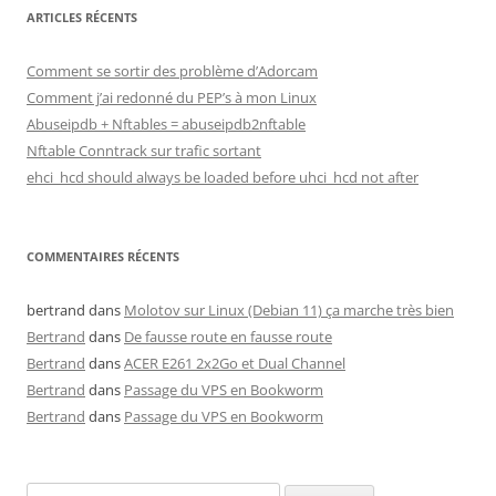
ARTICLES RÉCENTS
Comment se sortir des problème d’Adorcam
Comment j’ai redonné du PEP’s à mon Linux
Abuseipdb + Nftables = abuseipdb2nftable
Nftable Conntrack sur trafic sortant
ehci_hcd should always be loaded before uhci_hcd not after
COMMENTAIRES RÉCENTS
bertrand
dans
Molotov sur Linux (Debian 11) ça marche très bien
Bertrand
dans
De fausse route en fausse route
Bertrand
dans
ACER E261 2x2Go et Dual Channel
Bertrand
dans
Passage du VPS en Bookworm
Bertrand
dans
Passage du VPS en Bookworm
Rechercher :