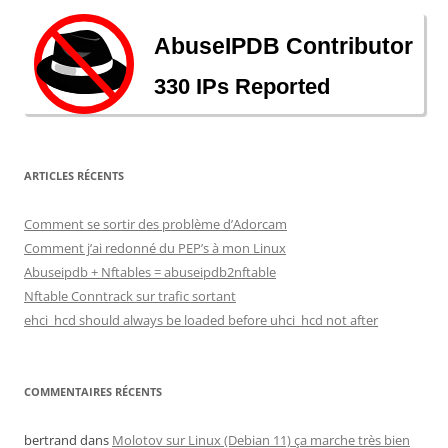
ARTICLES RÉCENTS
Comment se sortir des problème d’Adorcam
Comment j’ai redonné du PEP’s à mon Linux
Abuseipdb + Nftables = abuseipdb2nftable
Nftable Conntrack sur trafic sortant
ehci_hcd should always be loaded before uhci_hcd not after
COMMENTAIRES RÉCENTS
bertrand
dans
Molotov sur Linux (Debian 11) ça marche très bien