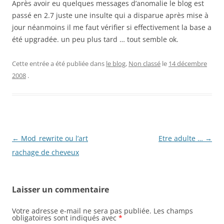
Après avoir eu quelques messages d’anomalie le blog est
passé en 2.7 juste une insulte qui a disparue après mise à
jour néanmoins il me faut vérifier si effectivement la base a
été upgradée. un peu plus tard … tout semble ok.
Cette entrée a été publiée dans
le blog
,
Non classé
le
14 décembre
2008
.
Navigation
←
Mod_rewrite ou l’art
Etre adulte …
→
des
rachage de cheveux
articles
Laisser un commentaire
Votre adresse e-mail ne sera pas publiée.
Les champs
obligatoires sont indiqués avec
*